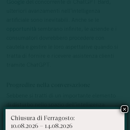
Google
del concorrente di ChatGPT Bard,
ulteriori avanzamenti nell’intelligenza
artificiale sono inevitabili. Anche se le
opportunità
sembrano infinite, le aziende e i
consumatori dovrebbero procedere con
cautela e gestire le loro aspettative quando si
tratta di fornire e ricevere assistenza clienti
tramite ChatGPT.
Progredire nella conversazione
Sebbene si tratti di un importante elemento
di disturbo nello spazio dell’intelligenza
×
artificiale, non dobbiamo pensare che le
Chiusura di Ferragosto:
future interazioni con i marchi saranno
10.08.2026 – 14.08.2026