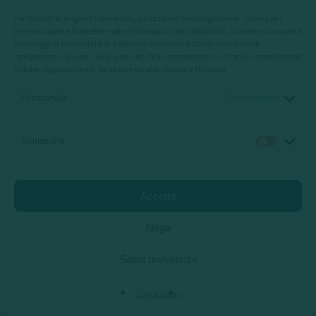
Per fornire le migliori esperienze, utilizziamo tecnologie come i cookie per
memorizzare e/o accedere alle informazioni del dispositivo. Il consenso a queste
tecnologie ci permetterà di elaborare dati come il comportamento di
navigazione o ID unici su questo sito. Non acconsentire o ritirare il consenso può
Differenza tra brand identity e
influire negativamente su alcune caratteristiche e funzioni.
brand image
Funzionale
Sempre attivo
Aprile 17, 2023
Statistiche
Statis
La crisi come opportunità – il
Accetta
caso Nintendo
Nega
Ottobre 18, 2016
Salva preferenze
Cookie policy