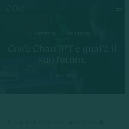
Skip
Menu
to
main
content
Marketing
Technology
Cos’è ChatGPT e qual’è il
suo futuro.
Aprile 5, 2023
OpenAI è diventata rapidamente uno dei