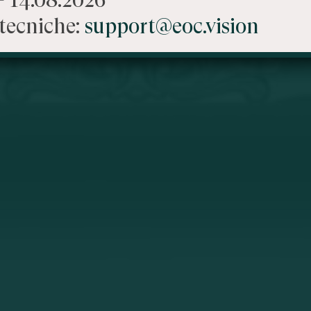
tecniche:
support@eoc.vision