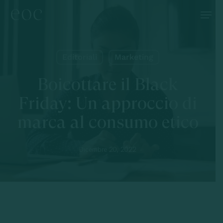
Skip
Menu
to
main
content
Editoriali
Marketing
Boicottare il Black
Friday: Un approccio di
marca al consumo etico
Dicembre 20, 2022